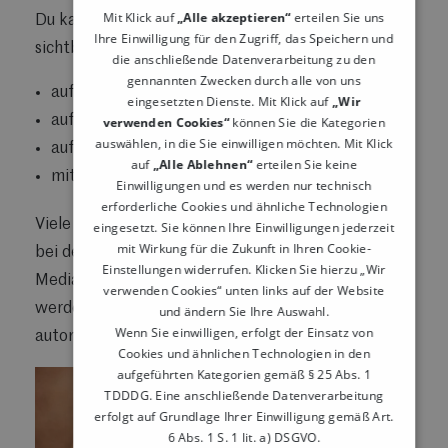
Mit Klick auf
„Alle akzeptieren“
erteilen Sie uns
Du kannst Deine Social-Media-Accounts außerdem
Ihre Einwilligung für den Zugriff, das Speichern und
sichtbar machen:
die anschließende Datenverarbeitung zu den
gennannten Zwecken durch alle von uns
auf der Speisekarte
eingesetzten Dienste. Mit Klick auf
„Wir
auf Flyern oder Gutscheinen
verwenden Cookies“
können Sie die Kategorien
auswählen, in die Sie einwilligen möchten. Mit Klick
auf Deiner Website
auf
„Alle Ablehnen“
erteilen Sie keine
mit kleinen Tischaufstellern im Restaurant
Einwilligungen und es werden nur technisch
erforderliche Cookies und ähnliche Technologien
Viele Restaurants nutzen auch
kostenloses WLAN
,
eingesetzt. Sie können Ihre Einwilligungen jederzeit
mit Wirkung für die Zukunft in Ihren Cookie-
bei dem Gäste beim Einloggen auf die Social-
Einstellungen widerrufen. Klicken Sie hierzu „Wir
Media-Kanäle des Restaurants hingewiesen
verwenden Cookies“ unten links auf der Website
werden. So wächst Deine Online-Community
und ändern Sie Ihre Auswahl.
Wenn Sie einwilligen, erfolgt der Einsatz von
automatisch.
Cookies und ähnlichen Technologien in den
aufgeführten Kategorien gemäß § 25 Abs. 1
TDDDG. Eine anschließende Datenverarbeitung
erfolgt auf Grundlage Ihrer Einwilligung gemäß Art.
6 Abs. 1 S. 1 lit. a) DSGVO.