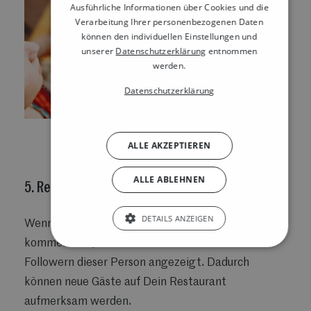
Ausführliche Informationen über Cookies und die
Verarbeitung Ihrer personenbezogenen Daten
können den individuellen Einstellungen und
unserer
Datenschutzerklärung
entnommen
werden.
Datenschutzerklärung
ALLE PARTNER ANZEIGEN
(1546) →
ALLE AKZEPTIEREN
ALLE ABLEHNEN
5. Reichweite auf Social Media erhöhen
DETAILS ANZEIGEN
Wenn jemand Deinen Beitrag liked oder
kommentiert, wird dieser oft auch Freunden oder
Followern dieser Person angezeigt. Dadurch
können neue Gäste auf Dein Restaurant
aufmerksam werden.