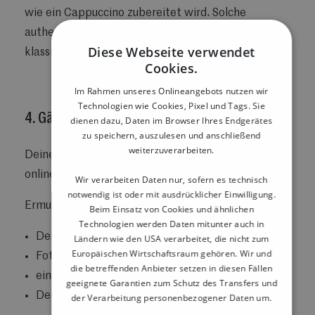
wie ein Cappuccino zubereitet wird. Solche
authentischen Einblicke wirken oft stärker als
Diese Webseite verwendet
klassische Werbung.
Cookies.
Im Rahmen unseres Onlineangebots nutzen wir
Technologien wie Cookies, Pixel und Tags. Sie
4. Gäste aktiv einbinden
dienen dazu, Daten im Browser Ihres Endgerätes
zu speichern, auszulesen und anschließend
weiterzuverarbeiten.
Deine Gäste können Dir helfen, Dein Restaurant
online bekannter zu machen.
Wir verarbeiten Daten nur, sofern es technisch
notwendig ist oder mit ausdrücklicher Einwilligung.
Ermutige sie zum Beispiel dazu:
Beim Einsatz von Cookies und ähnlichen
Technologien werden Daten mitunter auch in
Dein Restaurant auf Instagram zu markieren
Ländern wie den USA verarbeitet, die nicht zum
Europäischen Wirtschaftsraum gehören. Wir und
Fotos von ihrem Essen zu posten
die betreffenden Anbieter setzen in diesen Fällen
eine Bewertung auf Google zu schreiben
geeignete Garantien zum Schutz des Transfers und
Deinen Standort zu taggen
der Verarbeitung personenbezogener Daten um.