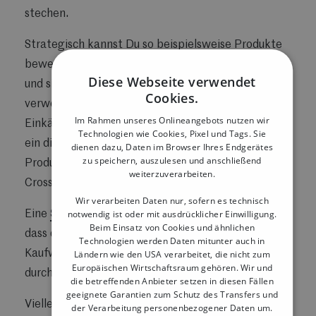
stechen.
Strategisch kannst Du so beispielsweise Produkte
bewerben, die sich bisher schlecht verkauft haben
Diese Webseite verwendet
und sie gezielt neben der Kasse platzieren. Oder Du
Cookies.
verwendest die zusätzliche Werbefläche, um die
Im Rahmen unseres Onlineangebots nutzen wir
Einkäufe mittels
Cross-Selling
zu steigern.
Durch
Technologien wie Cookies, Pixel und Tags. Sie
ein digitales Kassendisplay kannst Du zusätzliche
dienen dazu, Daten im Browser Ihres Endgerätes
zu speichern, auszulesen und anschließend
Produkte oder Dienstleistungen bewerben, was das
weiterzuverarbeiten.
Cross-Selling fördert und den Umsatz steigert.
Wir verarbeiten Daten nur, sofern es technisch
notwendig ist oder mit ausdrücklicher Einwilligung.
Eine
Studie des IFH Köln aus dem Jahr 2025
zeigt,
Beim Einsatz von Cookies und ähnlichen
dass digitale Displays im stationären Handel die
Technologien werden Daten mitunter auch in
Ländern wie den USA verarbeitet, die nicht zum
Kaufwahrscheinlichkeit beworbener Produkte
Europäischen Wirtschaftsraum gehören. Wir und
durchschnittlich um rund 8,1 % steigern können.
die betreffenden Anbieter setzen in diesen Fällen
geeignete Garantien zum Schutz des Transfers und
Vielleicht suchst Du aber auch händeringend nach
der Verarbeitung personenbezogener Daten um.