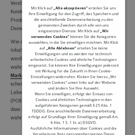
Verstärkung für Dein Team?
Über das
Mit Klick auf
„Alle akzeptieren“
erteilen Sie uns
Kundendisplay kannst Du nämlich nicht nur Deine
Ihre Einwilligung für den Zugriff, das Speichern und
die anschließende Datenverarbeitung zu den
Produkte anpreisen, sondern auch die Vorzüge
gennannten Zwecken durch alle von uns
Deines Unternehmens als Arbeitgeber bewerben.
eingesetzten Dienste. Mit Klick auf
„Wir
verwenden Cookies“
können Sie die Kategorien
auswählen, in die Sie einwilligen möchten. Mit Klick
Wie du siehst, die Möglichkeiten der angezeigten
auf
„Alle Ablehnen“
erteilen Sie keine
Inhalte auf dem Kundendisplay sind vielfältig - und
Einwilligungen und es werden nur technisch
werden von Deinen Kunden auf jeden Fall auch
erforderliche Cookies und ähnliche Technologien
eingesetzt. Sie können Ihre Einwilligungen jederzeit
wahrgenommen: Laut einer
Befragung des
mit Wirkung für die Zukunft in Ihren Cookie-
Marktforschungsunternehmen Cint
im Jahr 2025
Einstellungen widerrufen. Klicken Sie hierzu „Wir
verwenden Cookies“ unten links auf der Website
schenken
95 % der 25- bis 34-Jährigen im
und ändern Sie Ihre Auswahl.
Lebensmittelhandel der Werbung am Point of Sale
Wenn Sie einwilligen, erfolgt der Einsatz von
Cookies und ähnlichen Technologien in den
(POS) ihre Aufmerksamkeit – ein Hinweis darauf,
aufgeführten Kategorien gemäß § 25 Abs. 1
dass Kunden POS-Display-Inhalte stark
TDDDG. Eine anschließende Datenverarbeitung
erfolgt auf Grundlage Ihrer Einwilligung gemäß Art.
wahrnehmen.
6 Abs. 1 S. 1 lit. a) DSGVO.
Ausführliche Informationen über Cookies und die
Verarbeitung Ihrer personenbezogenen Daten