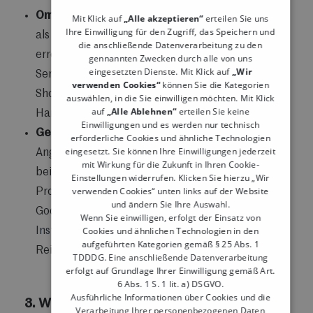
Omnichannel-Strategien:
Nutze sowohl Online-
Mit Klick auf
„Alle akzeptieren“
erteilen Sie uns
Ihre Einwilligung für den Zugriff, das Speichern und
als auch Offline-Plattformen, um Deine Kunden zu
die anschließende Datenverarbeitung zu den
erreichen. Biete beispielsweise Click-and-Collect-
gennannten Zwecken durch alle von uns
eingesetzten Dienste. Mit Klick auf
„Wir
Services an, um die Bequemlichkeit des Online-
verwenden Cookies“
können Sie die Kategorien
Shoppings mit den Vorteilen des stationären
auswählen, in die Sie einwilligen möchten. Mit Klick
auf
„Alle Ablehnen“
erteilen Sie keine
Handels zu verbinden.
Einwilligungen und es werden nur technisch
Gezielte Marketingmaßnahmen:
Personalisierte
erforderliche Cookies und ähnliche Technologien
eingesetzt. Sie können Ihre Einwilligungen jederzeit
Angebote und gezielte Rabatte können dazu
mit Wirkung für die Zukunft in Ihren Cookie-
beitragen, die Aufmerksamkeit auf Deine
Einstellungen widerrufen. Klicken Sie hierzu „Wir
verwenden Cookies“ unten links auf der Website
Produkte zu lenken. Nutze E-Mail-Marketing,
und ändern Sie Ihre Auswahl.
Google Ads und Social-Media-Kampagnen auf
Wenn Sie einwilligen, erfolgt der Einsatz von
Cookies und ähnlichen Technologien in den
Instagram
,
TikTok
, Facebook &
Co
, um Deine
aufgeführten Kategorien gemäß § 25 Abs. 1
Reichweite zu erhöhen.
TDDDG. Eine anschließende Datenverarbeitung
erfolgt auf Grundlage Ihrer Einwilligung gemäß Art.
6 Abs. 1 S. 1 lit. a) DSGVO.
Ausführliche Informationen über Cookies und die
3. Wie smarte Kassensysteme wie Tillhub
Verarbeitung Ihrer personenbezogenen Daten