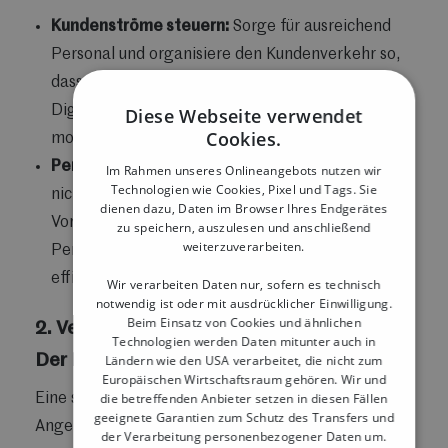
Kundenströme steuern:
Sorge für ausreichend
Personal und organisiere den Kundenverkehr so,
dass es nicht zu überfüllten Kassen kommt.
Digitale Tools wie Terminbuchungssysteme oder
Diese Webseite verwendet
Cookies.
mobile Kassenstellen können dabei helfen.
Personalplanung:
An diesem Tag reicht es oft
Im Rahmen unseres Onlineangebots nutzen wir
Technologien wie Cookies, Pixel und Tags. Sie
nicht, auf das reguläre Team zu setzen. Plane im
dienen dazu, Daten im Browser Ihres Endgerätes
Voraus, um sicherzustellen, dass genügend
zu speichern, auszulesen und anschließend
weiterzuverarbeiten.
Personal vorhanden ist, um Kunden schnell und
effizient zu bedienen.
Wir verarbeiten Daten nur, sofern es technisch
notwendig ist oder mit ausdrücklicher Einwilligung.
Beim Einsatz von Cookies und ähnlichen
2. Verkaufsstrategien, die funktionieren:
Technologien werden Daten mitunter auch in
Der Mix aus Online und Offline
Ländern wie den USA verarbeitet, die nicht zum
Europäischen Wirtschaftsraum gehören. Wir und
die betreffenden Anbieter setzen in diesen Fällen
Eine starke Verzahnung von Online- und Offline-
geeignete Garantien zum Schutz des Transfers und
Angeboten ist der Schlüssel zum Erfolg.
der Verarbeitung personenbezogener Daten um.