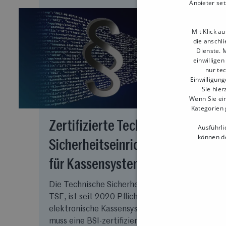
Anbieter set
Mit Klick a
die anschl
Dienste. M
einwilligen
nur te
Einwilligung
Sie hier
Wenn Sie ein
Kategorien 
Zertifizierte Technische
Ausführli
können de
Sicherheitseinrichtung (TSE)
für Kassensysteme
Die Technische Sicherheitseinrichtung, kurz
TSE, ist seit 2020 Pflicht. Jedes
elektronische Kassensystem in Deutschland
muss eine BSI-zertifizierte TSE nutzen,