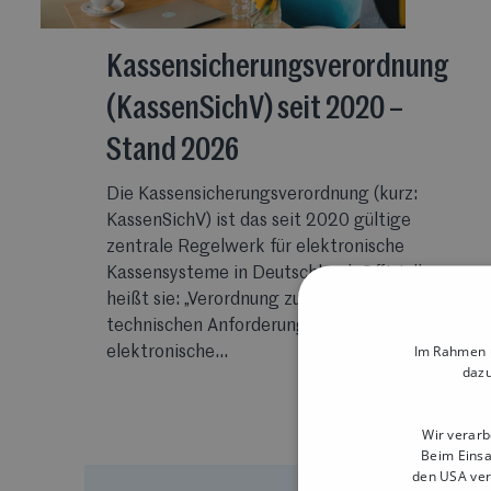
Kassensicherungsverordnung
(KassenSichV) seit 2020 –
Stand 2026
Die Kassensicherungsverordnung (kurz:
KassenSichV) ist das seit 2020 gültige
zentrale Regelwerk für elektronische
Kassensysteme in Deutschland. Offiziell
heißt sie: „Verordnung zur Bestimmung der
technischen Anforderungen an
Im Rahmen u
elektronische...
dazu
Wir verarb
Beim Einsa
den USA ver