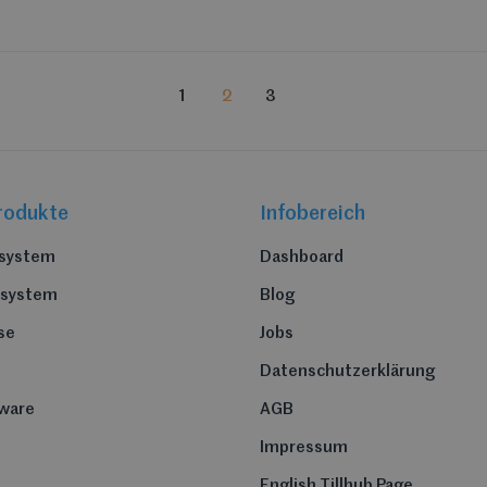
1
2
3
rodukte
Infobereich
nsystem
Dashboard
nsystem
Blog
se
Jobs
e
Datenschutzerklärung
ware
AGB
Impressum
English Tillhub Page