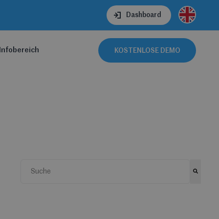
Dashboard
Infobereich
KOSTENLOSE DEMO
Dies ist ein Suchfeld mit einer automatischen Vorschlag
Es gibt keine Vorschläge, da das Suchfeld leer ist.