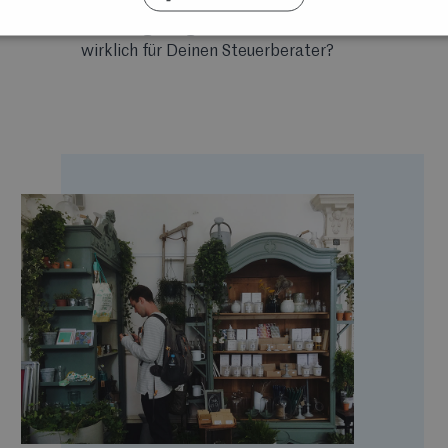
oder "DATEV-Export". Aber was bedeuten
diese Begriffe genau? Und was brauchst Du
wirklich für Deinen Steuerberater?