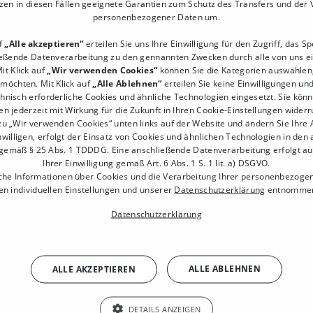
zen in diesen Fällen geeignete Garantien zum Schutz des Transfers und der
personenbezogener Daten um.
uf
„Alle akzeptieren“
erteilen Sie uns Ihre Einwilligung für den Zugriff, das S
ießende Datenverarbeitung zu den gennannten Zwecken durch alle von uns e
it Klick auf
„Wir verwenden Cookies“
können Sie die Kategorien auswählen, 
 möchten. Mit Klick auf
„Alle Ablehnen“
erteilen Sie keine Einwilligungen un
chnisch erforderliche Cookies und ähnliche Technologien eingesetzt. Sie könn
en jederzeit mit Wirkung für die Zukunft in Ihren Cookie-Einstellungen widerr
zu „Wir verwenden Cookies“ unten links auf der Website und ändern Sie Ihre
willigen, erfolgt der Einsatz von Cookies und ähnlichen Technologien in den
gemäß § 25 Abs. 1 TDDDG. Eine anschließende Datenverarbeitung erfolgt a
Ihrer Einwilligung gemäß Art. 6 Abs. 1 S. 1 lit. a) DSGVO.
che Informationen über Cookies und die Verarbeitung Ihrer personenbezoge
n individuellen Einstellungen und unserer
Datenschutzerklärung
entnommen
DATEV-Schnittstelle: Was ist
Datenschutzerklärung
das? Unterschied zum DATEV-
ALLE PARTNER ANZEIGEN
(1546) →
Export erklärt
ALLE ABLEHNEN
ALLE AKZEPTIEREN
Bei der Suche nach einem Kassensystem
stolperst Du oft über "DATEV-Schnittstelle"
DETAILS ANZEIGEN