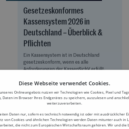
Gesetzeskonformes
Kassensystem 2026 in
Deutschland – Überblick &
Pflichten
Ein Kassensystem ist in Deutschland
gesetzeskonform, wenn es alle
Anforderungen der KassenSichV erfüllt.
Dazu gehören: ✔️ eine zertifizierte
Diese Webseite verwendet Cookies.
technische Sicherheitseinrichtung (TSE) ✔️
die Belegausgabepflicht ✔️ die Meldung
nseres Onlineangebots nutzen wir Technologien wie Cookies, Pixel und Tags
beim Finanzamt ✔️ die...
, Daten im Browser Ihres Endgerätes zu speichern, auszulesen und anschli
weiterzuverarbeiten.
eiten Daten nur, sofern es technisch notwendig ist oder mit ausdrücklicher Ei
tz von Cookies und ähnlichen Technologien werden Daten mitunter auch in 
arbeitet, die nicht zum Europäischen Wirtschaftsraum gehören. Wir und die 