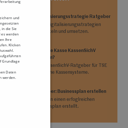
 Verarbeitung
Digitalisierungsstrategie Ratgeber
peichern und
ingesetzten
Neue Digitalisierungsstrategien
in die Sie
entwickeln und umsetzen.
d es werden
en Ihre
ufen. Klicken
 Auswahl.
Ist Deine Kasse KassenSichV
 aufgeführten
konform?
uf Grundlage
Der KassenSichV-Ratgeber für TSE
nen Daten
konforme Kassensysteme.
 werden.
Ratgeber: Businessplan erstellen
Wie man einen erfoglreichen
Businessplan erstellt.