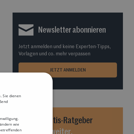
Newsletter abonnieren
Jetzt anmelden und keine Experten-Tipps,
Vorlagen und co. mehr verpassen
JETZT ANMELDEN
. Sie dienen
eßend
nwilligung.
Unsere
Gratis-Ratgeber
Ländern wie
betreffenden
helfen Dir weiter.