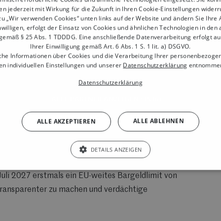
en jederzeit mit Wirkung für die Zukunft in Ihren Cookie-Einstellungen widerr
zu „Wir verwenden Cookies“ unten links auf der Website und ändern Sie Ihre
 Unternehmen in der EU
willigen, erfolgt der Einsatz von Cookies und ähnlichen Technologien in den
gemäß § 25 Abs. 1 TDDDG. Eine anschließende Datenverarbeitung erfolgt a
Ihrer Einwilligung gemäß Art. 6 Abs. 1 S. 1 lit. a) DSGVO.
che Informationen über Cookies und die Verarbeitung Ihrer personenbezoge
n individuellen Einstellungen und unserer
Datenschutzerklärung
entnommen
iterhin eine wichtige Rolle.
Gleichzeitig birgt es ein
Datenschutzerklärung
ung und illegale Finanzströme, da große Bargeldsummen
ALLE PARTNER ANZEIGEN
(1546) →
 Zahlungen.
ALLE ABLEHNEN
ALLE AKZEPTIEREN
e Union ein einheitliches Regelwerk zur
 in den EU-Mitgliedstaaten unterschiedliche
DETAILS ANZEIGEN
n für kriminelle Aktivitäten schuf.
uli 2027 erstmals ein EU-weites Bargeldlimit von
 transparenter zu machen und verdächtige