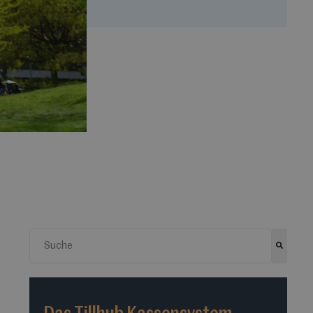
Dies ist ein Suchfeld mit einer automatischen Vorschlag
Es gibt keine Vorschläge, da das Suchfeld leer ist.