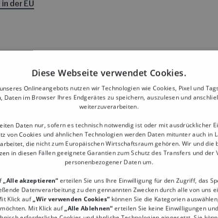
in der EU
Diese Webseite verwendet Cookies.
nseres Onlineangebots nutzen wir Technologien wie Cookies, Pixel und Tags
, Daten im Browser Ihres Endgerätes zu speichern, auszulesen und anschli
weiterzuverarbeiten.
eiten Daten nur, sofern es technisch notwendig ist oder mit ausdrücklicher Ei
tz von Cookies und ähnlichen Technologien werden Daten mitunter auch in 
arbeitet, die nicht zum Europäischen Wirtschaftsraum gehören. Wir und die 
zen in diesen Fällen geeignete Garantien zum Schutz des Transfers und der
äft bedeutet
personenbezogener Daten um.
uf
„Alle akzeptieren“
erteilen Sie uns Ihre Einwilligung für den Zugriff, das S
ießende Datenverarbeitung zu den gennannten Zwecken durch alle von uns e
it Klick auf
„Wir verwenden Cookies“
können Sie die Kategorien auswählen, 
 möchten. Mit Klick auf
„Alle Ablehnen“
erteilen Sie keine Einwilligungen un
chnisch erforderliche Cookies und ähnliche Technologien eingesetzt. Sie könn