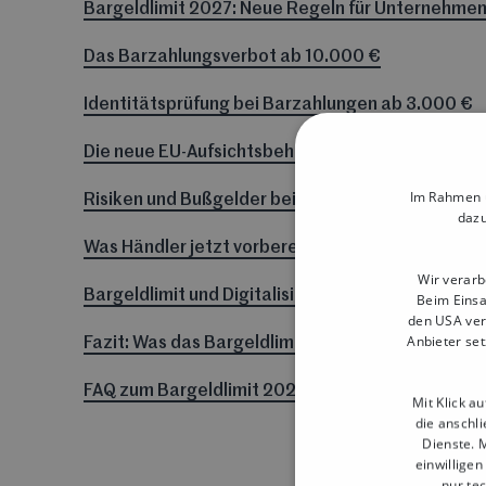
Bargeldlimit 2027: Neue Regeln für Unternehmen 
Das Barzahlungsverbot ab 10.000 €
Identitätsprüfung bei Barzahlungen ab 3.000 €
Die neue EU-Aufsichtsbehörde AMLA
Im Rahmen u
Risiken und Bußgelder bei Verstößen
dazu
Was Händler jetzt vorbereiten sollten
Wir verarb
Bargeldlimit und Digitalisierung im Handel
Beim Einsa
den USA ver
Anbieter set
Fazit: Was das Bargeldlimit 2027 für Dein Gesch
FAQ zum Bargeldlimit 2027
Mit Klick a
die anschl
Dienste. M
einwilligen
nur te