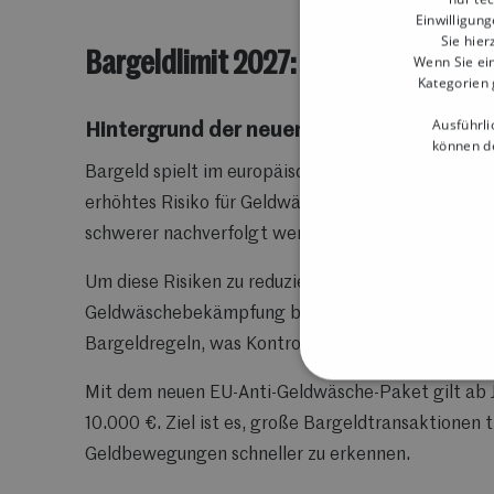
Einwilligung
Sie hier
Bargeldlimit 2027: Neue Regeln für
Wenn Sie ein
Kategorien 
Ausführli
Hintergrund der neuen EU-Regulierung
können de
Bargeld spielt im europäischen Zahlungsverkehr we
erhöhtes Risiko für Geldwäsche, Steuerhinterzieh
schwerer nachverfolgt werden können als digitale
Um diese Risiken zu reduzieren, hat die Europäisch
Geldwäschebekämpfung beschlossen. Bisher galten
Bargeldregeln, was Kontrollen erschwerte und Lücke
Mit dem neuen EU-Anti-Geldwäsche-Paket gilt ab J
10.000 €. Ziel ist es, große Bargeldtransaktionen
Geldbewegungen schneller zu erkennen.