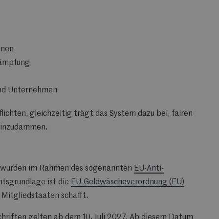
onen
kämpfung
und Unternehmen
ichten, gleichzeitig trägt das System dazu bei, fairen
 einzudämmen.
 wurden im Rahmen des sogenannten
EU-Anti-
htsgrundlage ist die
EU-Geldwäscheverordnung (EU)
e Mitgliedstaaten schafft.
hriften gelten ab dem 10. Juli 2027. Ab diesem Datum