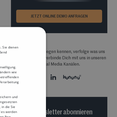
JETZT ONLINE DEMO ANFRAGEN
. Sie dienen
Lerne unsere Kollegen kennen, verfolge was uns
eßend
beschäftigt und verbinde Dich mit uns in unseren
Social Media Kanälen.
nwilligung.
Ländern wie
betreffenden
 Verarbeitung
peichern und
ingesetzten
in die Sie
Newsletter abonnieren
d es werden
en Ihre