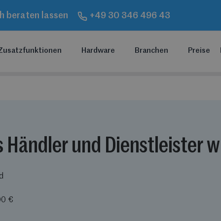
ch beraten lassen
+49 30 346 496 43
Zusatzfunktionen
Hardware
Branchen
Preise
s Händler und Dienstleister 
d
00 €