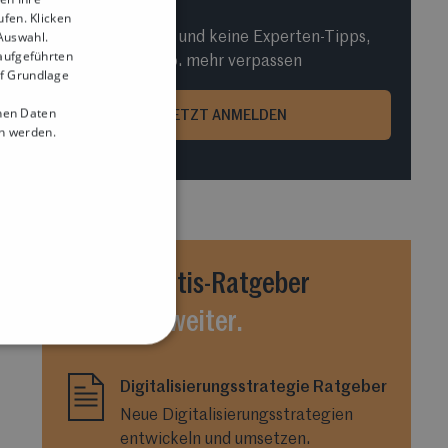
ufen. Klicken
 Auswahl.
Jetzt anmelden und keine Experten-Tipps,
 aufgeführten
Vorlagen und co. mehr verpassen
uf Grundlage
nen Daten
JETZT ANMELDEN
 werden.
Unsere
Gratis-Ratgeber
helfen Dir weiter.
Digitalisierungsstrategie Ratgeber
Neue Digitalisierungsstrategien
entwickeln und umsetzen.