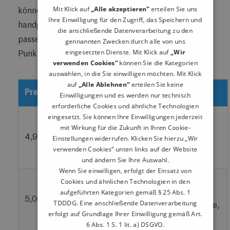
Mit Klick auf
„Alle akzeptieren“
erteilen Sie uns
können besonders gut zu Premiumprodukten,
Ihre Einwilligung für den Zugriff, das Speichern und
handgemachten Waren oder Dienstleistungen
die anschließende Datenverarbeitung zu den
passen. Ein runder Preis sagt: Das ist der Preis.
gennannten Zwecken durch alle von uns
eingesetzten Dienste. Mit Klick auf
„Wir
Punkt. Kein Cent-Ballett nötig.
verwenden Cookies“
können Sie die Kategorien
auswählen, in die Sie einwilligen möchten. Mit Klick
auf
„Alle Ablehnen“
erteilen Sie keine
Preisform
Wirkung
Geeignet für
Einwilligungen und es werden nur technisch
erforderliche Cookies und ähnliche Technologien
eingesetzt. Sie können Ihre Einwilligungen jederzeit
Impulskäufe,
Wirkt
mit Wirkung für die Zukunft in Ihren Cookie-
Aktionsware,
4,99 €
günstiger und
Einstellungen widerrufen. Klicken Sie hierzu „Wir
preissensible
verwenden Cookies“ unten links auf der Website
aktionsnah
Produkte
und ändern Sie Ihre Auswahl.
Wenn Sie einwilligen, erfolgt der Einsatz von
Wirkt klar,
Premiumprodukte,
Cookies und ähnlichen Technologien in den
aufgeführten Kategorien gemäß § 25 Abs. 1
hochwertig
handgemachte
5,00 €
TDDDG. Eine anschließende Datenverarbeitung
und
Waren, Gastronomie,
erfolgt auf Grundlage Ihrer Einwilligung gemäß Art.
unkompliziert
Dienstleistungen
6 Abs. 1 S. 1 lit. a) DSGVO.