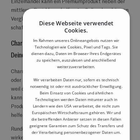
Einzelhandel kann ein Premiumprodukt neben der
mittleren Preisklasse helfen. Im Onlineshop können
Vergleichstabellen oder Paketstufen Orientierung
Diese Webseite verwendet
schaffen.
Cookies.
Im Rahmen unseres Onlineangebots nutzen wir
Charm Pricing oder Rundpreis: Was passt zu
Technologien wie Cookies, Pixel und Tags. Sie
dienen dazu, Daten im Browser Ihres Endgerätes
Deinem Angebot?
zu speichern, auszulesen und anschließend
weiterzuverarbeiten.
Charm Pricing meint Preise wie 4,99 €, 9,95 €
Wir verarbeiten Daten nur, sofern es technisch
oder 19,99 €. Solche Preise wirken oft günstiger,
notwendig ist oder mit ausdrücklicher Einwilligung.
weil die linke Ziffer den ersten Eindruck prägt. Das
Beim Einsatz von Cookies und ähnlichen
kann besonders bei Aktionsware, häufig gekauften
Technologien werden Daten mitunter auch in
Ländern wie den USA verarbeitet, die nicht zum
Produkten oder spontanen Kaufentscheidungen
Europäischen Wirtschaftsraum gehören. Wir und
helfen.
die betreffenden Anbieter setzen in diesen Fällen
geeignete Garantien zum Schutz des Transfers und
Runde Preise wie 5,00 €, 20,00 € oder 100,00 €
der Verarbeitung personenbezogener Daten um.
wirken dagegen klarer und hochwertiger. Sie