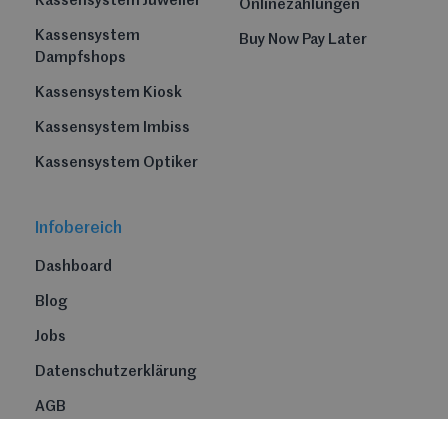
Kassensystem Juwelier
Onlinezahlungen
Kassensystem
Buy Now Pay Later
Dampfshops
Kassensystem Kiosk
Kassensystem Imbiss
Kassensystem Optiker
Infobereich
Dashboard
Blog
Jobs
Datenschutzerklärung
AGB
Impressum