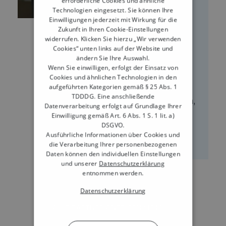
erforderliche Cookies und ähnliche
Technologien eingesetzt. Sie können Ihre
Einwilligungen jederzeit mit Wirkung für die
Zukunft in Ihren Cookie-Einstellungen
Kassenbon Pflicht Gastronomie: Was
widerrufen. Klicken Sie hierzu „Wir verwenden
gilt bei der Bonpflicht 2026?
Cookies“ unten links auf der Website und
ändern Sie Ihre Auswahl.
In der Gastronomie gilt die
Wenn Sie einwilligen, erfolgt der Einsatz von
Cookies und ähnlichen Technologien in den
Kassenbonpflicht. Seit dem 1. Januar
aufgeführten Kategorien gemäß § 25 Abs. 1
2020 musst Du jedem Gast einen
TDDDG. Eine anschließende
Kassen-Beleg ausstellen. bzw. anbieten,
Datenverarbeitung erfolgt auf Grundlage Ihrer
egal ob er nur einen Kaffee oder ein 3-
Einwilligung gemäß Art. 6 Abs. 1 S. 1 lit. a)
DSGVO.
Gänge-Menü bestellt hat. Ausnahmen
Ausführliche Informationen über Cookies und
gibt es nur bei offenen Ladenkassen...
die Verarbeitung Ihrer personenbezogenen
Daten können den individuellen Einstellungen
und unserer
Datenschutzerklärung
entnommen werden.
Datenschutzerklärung
ALLE PARTNER ANZEIGEN
(1546) →