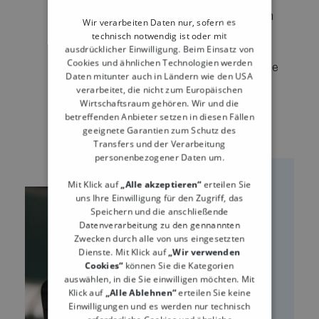
gezielt Maßnahmen eingeführt, um den
Wir verarbeiten Daten nur, sofern es
Verbrauch von Einwegkunststoffen zu
technisch notwendig ist oder mit
ausdrücklicher Einwilligung. Beim Einsatz von
reduzieren. Im Mittelpunkt steht dabei
Cookies und ähnlichen Technologien werden
das Verbot bestimmter Einwegprodukte
Daten mitunter auch in Ländern wie den USA
aus Kunststoff, die in der...
verarbeitet, die nicht zum Europäischen
Wirtschaftsraum gehören. Wir und die
betreffenden Anbieter setzen in diesen Fällen
geeignete Garantien zum Schutz des
Transfers und der Verarbeitung
personenbezogener Daten um.
Mit Klick auf
„Alle akzeptieren“
erteilen Sie
uns Ihre Einwilligung für den Zugriff, das
Speichern und die anschließende
Datenverarbeitung zu den gennannten
Zwecken durch alle von uns eingesetzten
Dienste. Mit Klick auf
„Wir verwenden
Cookies“
können Sie die Kategorien
auswählen, in die Sie einwilligen möchten. Mit
Klick auf
„Alle Ablehnen“
erteilen Sie keine
Einwilligungen und es werden nur technisch