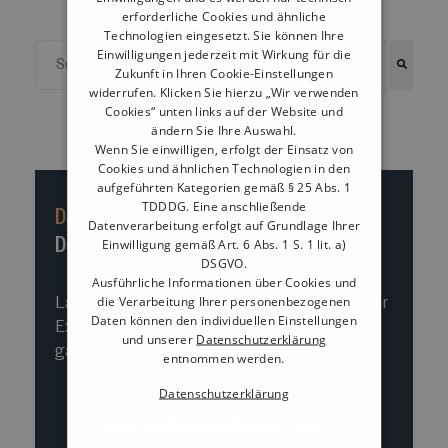
erforderliche Cookies und ähnliche
Technologien eingesetzt. Sie können Ihre
Dies ist ein Suchfeld mit einer automatischen Vorschlags
Einwilligungen jederzeit mit Wirkung für die
Zukunft in Ihren Cookie-Einstellungen
widerrufen. Klicken Sie hierzu „Wir verwenden
Es gibt keine Vorschläge, da das Suchfeld leer ist.
Cookies“ unten links auf der Website und
ändern Sie Ihre Auswahl.
Wenn Sie einwilligen, erfolgt der Einsatz von
Cookies und ähnlichen Technologien in den
aufgeführten Kategorien gemäß § 25 Abs. 1
TDDDG. Eine anschließende
Das Tillhub Kassensystem.
Datenverarbeitung erfolgt auf Grundlage Ihrer
Deine Kasse. Dein Erfolg.
Einwilligung gemäß Art. 6 Abs. 1 S. 1 lit. a)
DSGVO.
Ausführliche Informationen über Cookies und
die Verarbeitung Ihrer personenbezogenen
Lass Dir jetzt unsere Kasse von einem unserer
Daten können den individuellen Einstellungen
Experten ganz bequem online und natürlich
und unserer
Datenschutzerklärung
ganz unverbindlich zeigen.
entnommen werden.
Datenschutzerklärung
ALLE PARTNER ANZEIGEN
(1546) →