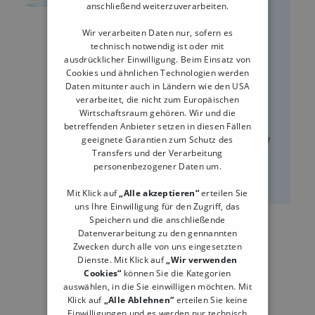
anschließend weiterzuverarbeiten.
Google Business Profile 2026:
Wir verarbeiten Daten nur, sofern es
technisch notwendig ist oder mit
Kompletter Leitfaden + Checkliste
ausdrücklicher Einwilligung. Beim Einsatz von
Cookies und ähnlichen Technologien werden
2026 ist ein Google Business Profile
Daten mitunter auch in Ländern wie den USA
(früher: Google My Business) wichtiger
verarbeitet, die nicht zum Europäischen
denn je für Unternehmen, denn lokales
Wirtschaftsraum gehören. Wir und die
Einkaufen boomt. Laut der aktuellen
betreffenden Anbieter setzen in diesen Fällen
geeignete Garantien zum Schutz des
„Local Search Consumer Behavior Study
Transfers und der Verarbeitung
2025" von Rio SEO suchen 84 Prozent
personenbezogener Daten um.
der Verbraucher täglich...
Mit Klick auf
„Alle akzeptieren“
erteilen Sie
uns Ihre Einwilligung für den Zugriff, das
Speichern und die anschließende
Datenverarbeitung zu den gennannten
Zwecken durch alle von uns eingesetzten
Dienste. Mit Klick auf
„Wir verwenden
Cookies“
können Sie die Kategorien
auswählen, in die Sie einwilligen möchten. Mit
Klick auf
„Alle Ablehnen“
erteilen Sie keine
Einwilligungen und es werden nur technisch